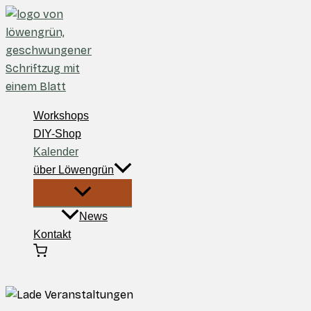
Zum
Inhalt
springen
Workshops
DIY-Shop
Kalender
über Löwengrün
News
Kontakt
Suchen